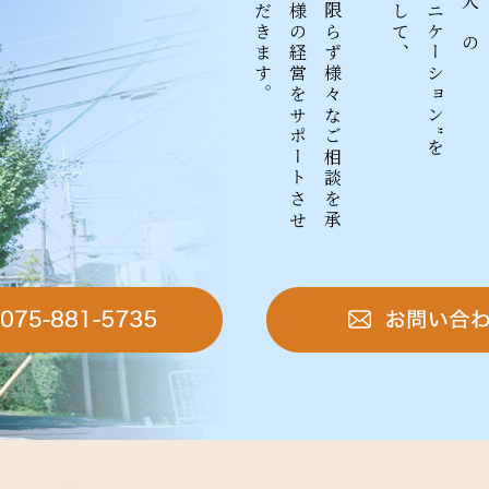
。
税
務
に
限
ら
ず
様
々
な
ご
相
談
を
承
っ
て
皆
様
の
経
営
を
サ
ポ
ー
ト
さ
せ
て
い
た
だ
き
ま
す
大事にして、
コミュニケーション”を